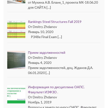
от Мухина А.В. Бланк_1_проекта МК-18.06.20
для САЙТА […]
Rankings Steel Structures Fall 2019
От Dmitry Zhdanov
Январь 10, 2020
P348e Final Exam […]
Прием задолженностей
От Dmitry Zhdanov
Январь 4, 2020
Прием задолженностей, доц. Жданов Д.А.
06.01.2020 […]
Информация по дисциплине ОАПС.
Факультет ИЭФЗО .
От Dmitry Zhdanov
Ноябрь 1, 2019
Вопросы к зачету по курсу ОАПС. Факультет