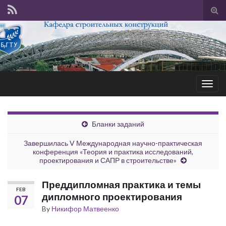
Tog
sear
for
Togg
navig
Бланки заданий
Завершилась V Международная научно-практическая
конференция «Теория и практика исследований,
проектирования и САПР в строительстве»
Преддипломная практика и темы
FEB
дипломного проектирования
07
By
Никифор Матвеенко