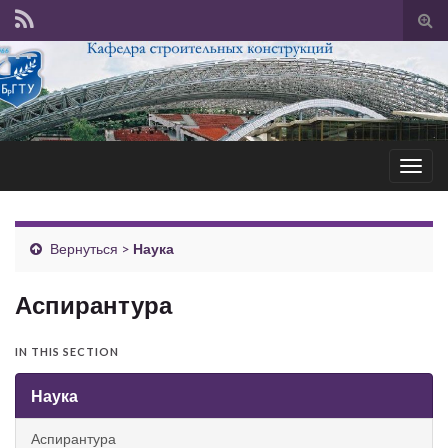
Tog
sear
for
Togg
navig
Вернуться >
Наука
Аспирантура
IN THIS SECTION
Наука
Аспирантура