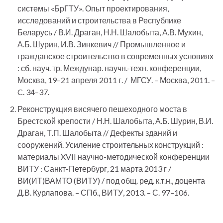
системы «БрГТУ». Опыт проектирования,
исследований и строительства в Республике
Беларусь / В.И. Драган, Н.Н. Шалобыта, А.В. Мухин,
А.Б. Шурин, И.В. Зинкевич // Промышленное и
гражданское строительство в современных условиях
: сб. науч. тр. Междунар. научн.-техн. конференции,
Москва, 19–21 апреля 2011 г. / МГСУ. – Москва, 2011. –
C. 34–37.
Реконструкция висячего пешеходного моста в
Брестской крепости / Н.Н. Шалобыта, А.Б. Шурин, В.И.
Драган, Т.П. Шалобыта // Дефекты зданий и
сооружений. Усиление строительных конструкций :
материалы XVII научно-методической конференции
ВИТУ : Санкт-Петербург, 21 марта 2013 г /
ВИ(ИТ)ВАМТО (ВИТУ) / под общ. ред. к.т.н., доцента
Д.В. Курлапова. – СПб., ВИТУ, 2013. – С. 97–106.