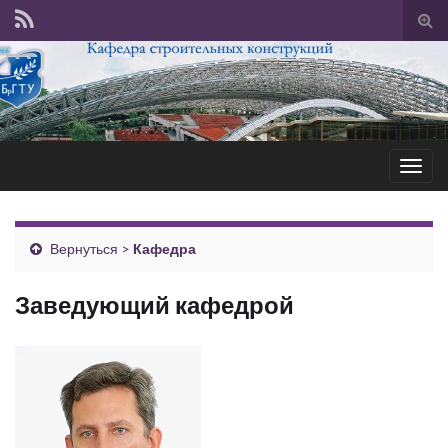
Tog
sear
for
Togg
navig
Вернуться >
Кафедра
Заведующий кафедрой