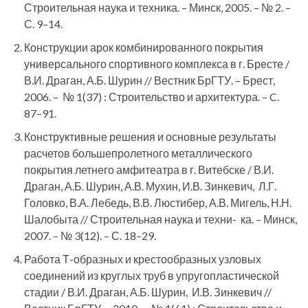
Строительная наука и техника. – Минск, 2005. – № 2. –
С. 9–14.
Конструкции арок комбинированного покрытия
универсального спортивного комплекса в г. Бресте /
В.И. Драган, А.Б. Шурин // Вестник БрГТУ. – Брест,
2006. – № 1(37) : Строительство и архитектура. – C.
87–91.
Конструктивные решения и основные результаты
расчетов большепролетного металлического
покрытия летнего амфитеатра в г. Витебске / В.И.
Драган, А.Б. Шурин, А.В. Мухин, И.В. Зинкевич, Л.Г.
Головко, В.А. Лебедь, В.В. Люстибер, А.В. Мигель, Н.Н.
Шалобыта // Строительная наука и техни- ка. – Минск,
2007. – № 3(12). – С. 18–29.
Работа Т-образных и крестообразных узловых
соединений из круглых труб в упругопластической
стадии / В.И. Драган, А.Б. Шурин, И.В. Зинкевич //