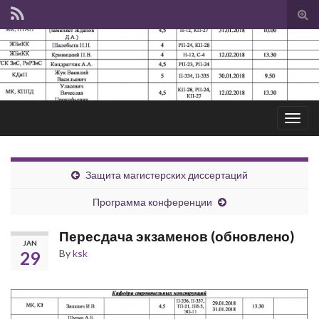
Tog
sear
for
Togg
navig
Защита магистерских диссертаций
Программа конференции
Пересдача экзаменов (обновлено)
JAN
By
ksk
29